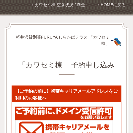
カワセミ棟 空き状況 / 料金
HOMEに戻る
軽井沢貸別荘FURUYA しらかばテラス 「カワセミ
棟」
「カワセミ棟」 予約申し込み
【ご予約の前に】携帯キャリアメールアドレスをご
利用のお客様へ