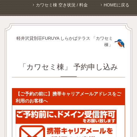
カワセミ棟 空き状況 / 料金
HOMEに戻る
軽井沢貸別荘FURUYA しらかばテラス 「カワセミ
棟」
「カワセミ棟」 予約申し込み
【ご予約の前に】携帯キャリアメールアドレスをご
利用のお客様へ