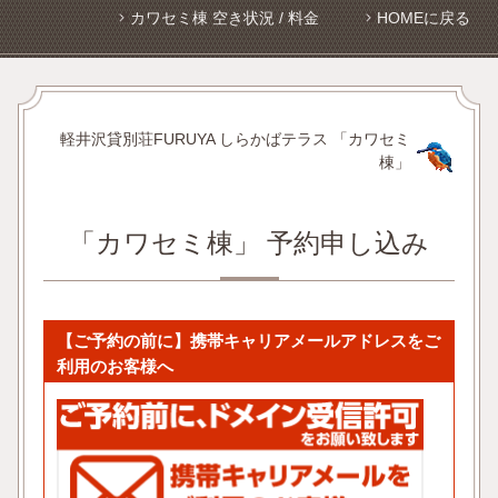
カワセミ棟 空き状況 / 料金
HOMEに戻る
軽井沢貸別荘FURUYA しらかばテラス 「カワセミ
棟」
「カワセミ棟」 予約申し込み
【ご予約の前に】携帯キャリアメールアドレスをご
利用のお客様へ