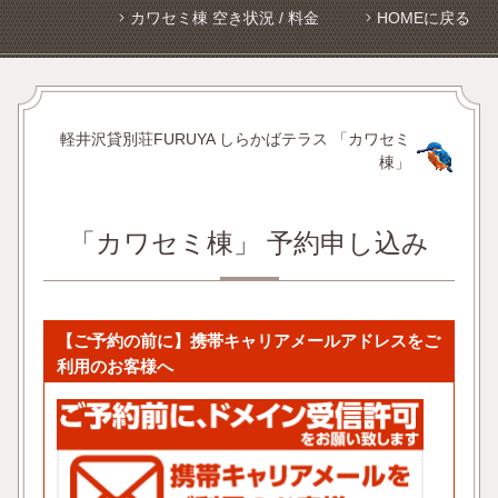
カワセミ棟 空き状況 / 料金
HOMEに戻る
軽井沢貸別荘FURUYA しらかばテラス 「カワセミ
棟」
「カワセミ棟」 予約申し込み
【ご予約の前に】携帯キャリアメールアドレスをご
利用のお客様へ