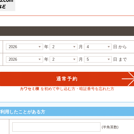
年
月
日 から
年
月
日 まで
カワセミ棟
を初めて申し込む方・暗証番号を忘れた方
ご利用したことがある方
(半角英数)