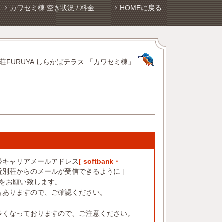
カワセミ棟 空き状況 / 料金
HOMEに戻る
荘FURUYA しらかばテラス 「カワセミ棟」
帯キャリアメールアドレス
[ softbank・
別荘からのメールが受信できるように [
設定をお願い致します。
もありますので、ご確認ください。
多くなっておりますので、ご注意ください。