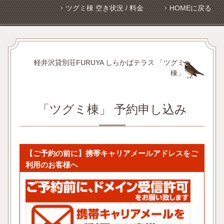
ツグミ棟 空き状況 / 料金
HOMEに戻る
軽井沢貸別荘FURUYA しらかばテラス 「ツグミ
棟」
「ツグミ棟」 予約申し込み
【ご予約の前に】携帯キャリアメールアドレスをご
利用のお客様へ