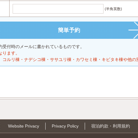
(半角英数)
約受付時のメールに書かれているものです。
なります。
、コルリ棟・ナデシコ棟・ササユリ棟・カワセミ棟・キビタキ棟や他の
Website Privacy
Privacy Policy
宿泊約款・利用規約