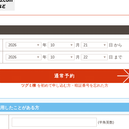
年
月
日 から
年
月
日 まで
ツグミ棟
を初めて申し込む方・暗証番号を忘れた方
利用したことがある方
(半角英数)