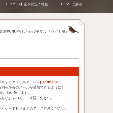
ツグミ棟 空き状況 / 料金
HOMEに戻る
別荘FURUYA しらかばテラス 「ツグミ棟」
帯キャリアメールアドレス
[ softbank・
別荘からのメールが受信できるように [
設定をお願い致します。
もありますので、ご確認ください。
多くなっておりますので、ご注意ください。