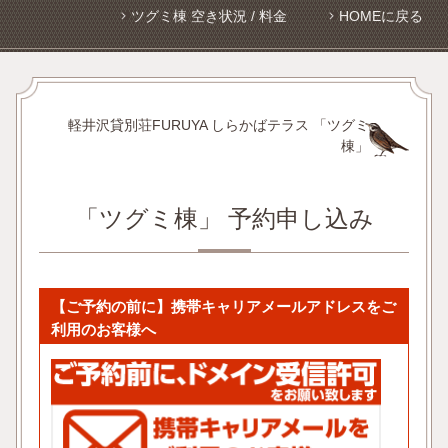
ツグミ棟 空き状況 / 料金
HOMEに戻る
軽井沢貸別荘FURUYA しらかばテラス 「ツグミ
棟」
「ツグミ棟」 予約申し込み
【ご予約の前に】携帯キャリアメールアドレスをご
利用のお客様へ