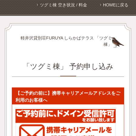
ツグミ棟 空き状況 / 料金
HOMEに戻る
軽井沢貸別荘FURUYA しらかばテラス 「ツグミ
棟」
「ツグミ棟」 予約申し込み
【ご予約の前に】携帯キャリアメールアドレスをご
利用のお客様へ