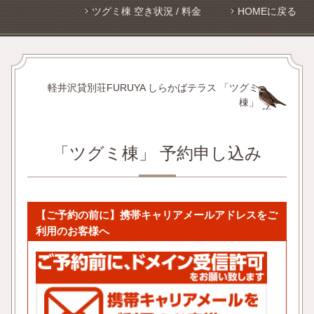
ツグミ棟 空き状況 / 料金
HOMEに戻る
軽井沢貸別荘FURUYA しらかばテラス 「ツグミ
棟」
「ツグミ棟」 予約申し込み
【ご予約の前に】携帯キャリアメールアドレスをご
利用のお客様へ