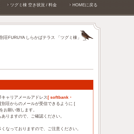
ツグミ棟 空き状況 / 料金
HOMEに戻る
別荘FURUYA しらかばテラス 「ツグミ棟」
帯キャリアメールアドレス
[ softbank・
別荘からのメールが受信できるように [
設定をお願い致します。
もありますので、ご確認ください。
多くなっておりますので、ご注意ください。