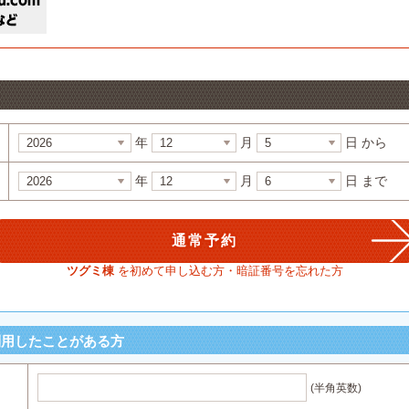
年
月
日 から
年
月
日 まで
ツグミ棟
を初めて申し込む方・暗証番号を忘れた方
利用したことがある方
(半角英数)