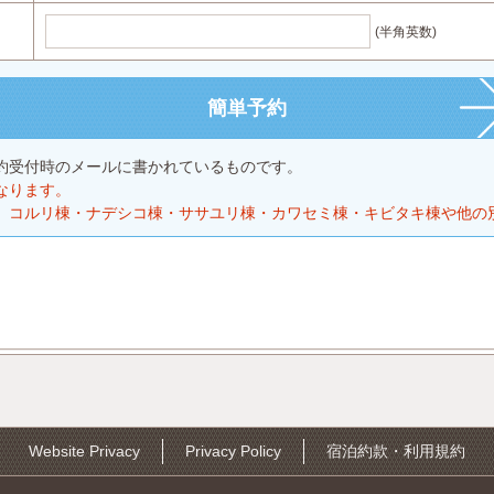
(半角英数)
約受付時のメールに書かれているものです。
なります。
、コルリ棟・ナデシコ棟・ササユリ棟・カワセミ棟・キビタキ棟や他の
Website Privacy
Privacy Policy
宿泊約款・利用規約