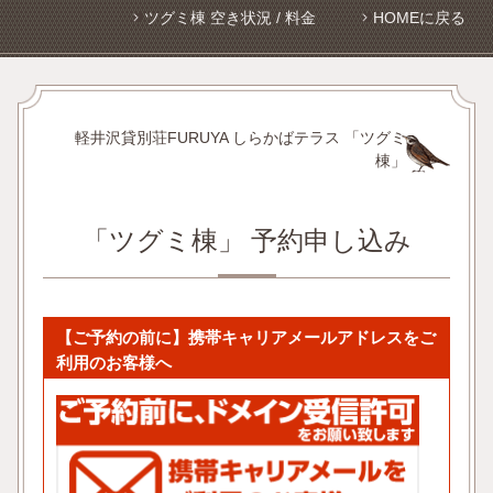
ツグミ棟 空き状況 / 料金
HOMEに戻る
軽井沢貸別荘FURUYA しらかばテラス 「ツグミ
棟」
「ツグミ棟」 予約申し込み
【ご予約の前に】携帯キャリアメールアドレスをご
利用のお客様へ