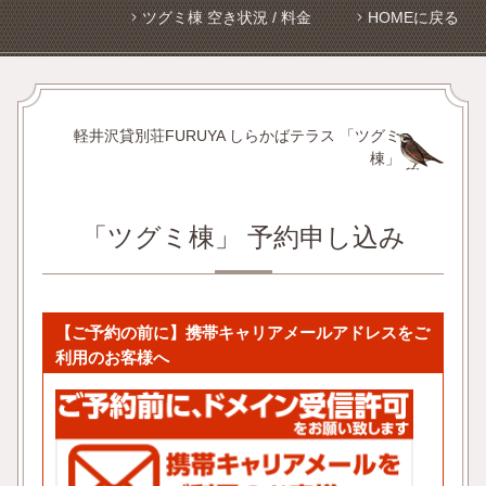
ツグミ棟 空き状況 / 料金
HOMEに戻る
軽井沢貸別荘FURUYA しらかばテラス 「ツグミ
棟」
「ツグミ棟」 予約申し込み
【ご予約の前に】携帯キャリアメールアドレスをご
利用のお客様へ