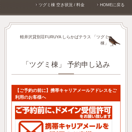
ツグミ棟 空き状況 / 料金
HOMEに戻る
軽井沢貸別荘FURUYA しらかばテラス 「ツグミ
棟」
「ツグミ棟」 予約申し込み
【ご予約の前に】携帯キャリアメールアドレスをご
利用のお客様へ