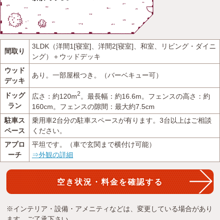
3LDK（洋間1[寝室]、洋間2[寝室]、和室、リビング・ダイニ
間取り
ング）＋ウッドデッキ
ウッド
あり。一部屋根つき。（バーベキュー可）
デッキ
2
ドッグ
広さ：約120m
。最長幅：約16.6m。フェンスの高さ：約
ラン
160cm。フェンスの隙間：最大約7.5cm
駐車ス
乗用車2台分の駐車スペースが有ります。3台以上はご相談
ペース
ください。
アプロ
平坦です。（車で玄関まで横付け可能）
ーチ
⇒外観の詳細
空き状況・料金を確認する
※インテリア・設備・アメニティなどは、変更している場合があり
ます。ご了承下さい。