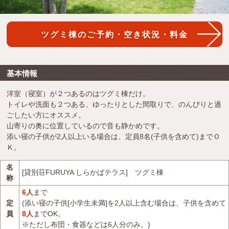
ツグミ棟のご予約・空き状況・料金
基本情報
洋室（寝室）が２つあるのはツグミ棟だけ。
トイレや洗面も２つある、ゆったりとした間取りで、のんびりと過
ごしたい方にオススメ。
山寄りの奥に位置しているので音も静かめです。
添い寝の子供が2人以上いる場合は、定員8名(子供を含めて)までＯ
Ｋ。
名
[貸別荘FURUYA しらかばテラス] ツグミ棟
称
6人
まで
定
(添い寝の子供[小学生未満]を2人以上含む場合は、子供を含めて
員
8人
までOK。
※ただし布団・食器などは6人分のみ。)