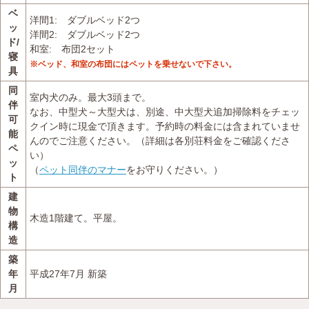
ベ
洋間1: ダブルベッド2つ
ッ
洋間2: ダブルベッド2つ
ド/
和室: 布団2セット
寝
※ベッド、和室の布団にはペットを乗せないで下さい。
具
同
室内犬のみ。最大3頭まで。
伴
なお、中型犬～大型犬は、別途、中大型犬追加掃除料をチェッ
可
クイン時に現金で頂きます。予約時の料金には含まれていませ
能
んのでご注意ください。（詳細は各別荘料金をご確認くださ
ペ
い）
ッ
（
ペット同伴のマナー
をお守りください。）
ト
建
物
木造1階建て。平屋。
構
造
築
年
平成27年7月 新築
月