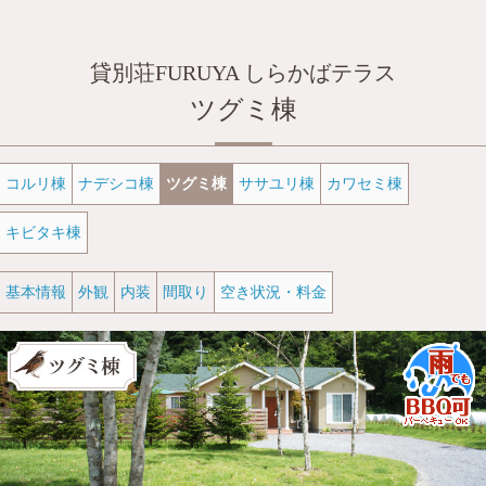
貸別荘FURUYA しらかばテラス
ツグミ棟
コルリ棟
ナデシコ棟
ツグミ棟
ササユリ棟
カワセミ棟
キビタキ棟
基本情報
外観
内装
間取り
空き状況・料金